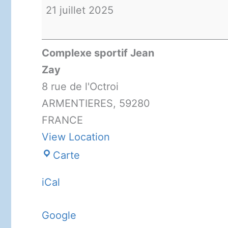
française
21 juillet 2025
-
été
Complexe sportif Jean
2025
Zay
8 rue de l'Octroi
ARMENTIERES
,
59280
FRANCE
View Location
Complexe
Carte
sportif
iCal
Jean
Zay
Google