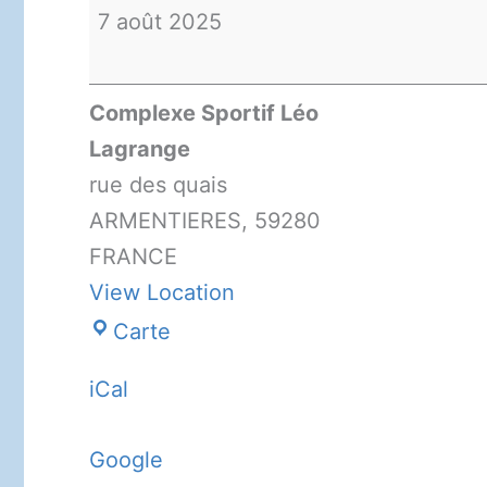
-
7 août 2025
été
2025
Complexe Sportif Léo
-
Lagrange
inscription
rue des quais
à
ARMENTIERES
,
59280
secretariat@tclla.fr
FRANCE
View Location
Complexe
Carte
Sportif
iCal
Léo
Lagrange
Google