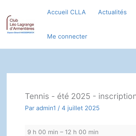
Aller
Accueil CLLA
Actualités
au
contenu
Me connecter
Tennis - été 2025 - inscription
Par
admin1
/
4 juillet 2025
Tennis
9 h 00 min
–
12 h 00 min