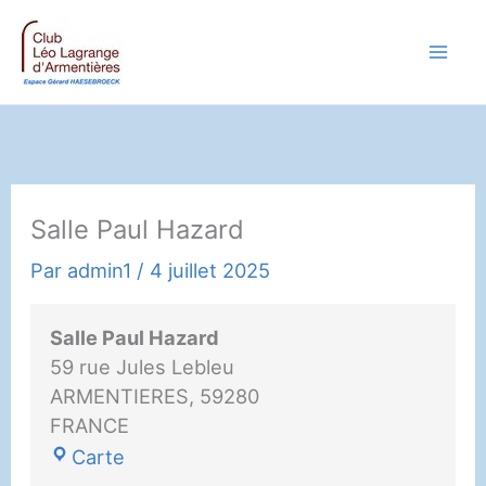
Aller
au
contenu
Salle Paul Hazard
Par
admin1
/
4 juillet 2025
Salle Paul Hazard
59 rue Jules Lebleu
ARMENTIERES
,
59280
FRANCE
Salle
Carte
Paul