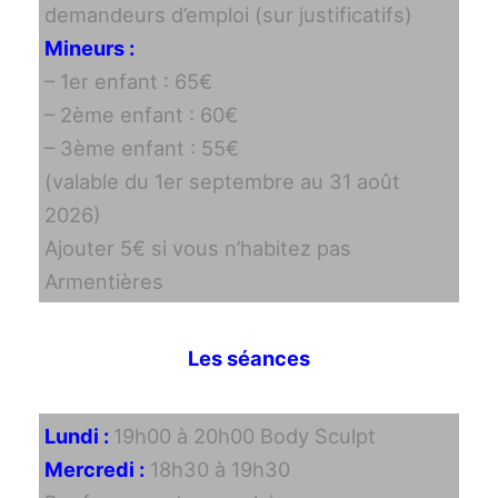
demandeurs d’emploi (sur justificatifs)
Mineurs :
– 1er enfant : 65€
– 2ème enfant : 60€
– 3ème enfant : 55€
(valable du 1er septembre au 31 août
2026)
Ajouter 5€ si vous n’habitez pas
Armentières
Les séances
Lundi :
19h00 à 20h00 Body Sculpt
Mercredi :
18h30 à 19h30