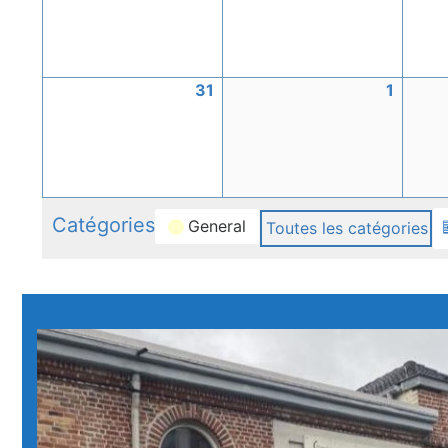
2026
2026
31
31
1
1
août
septe
2026
2026
Catégories
General
Toutes les catégories