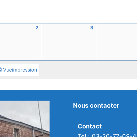
2026
2026
2
2
3
3
mbre
septembre
septembre
2026
2026
Vue
impression
Nous contacter
Contact
Tél : 03-20-77-09-