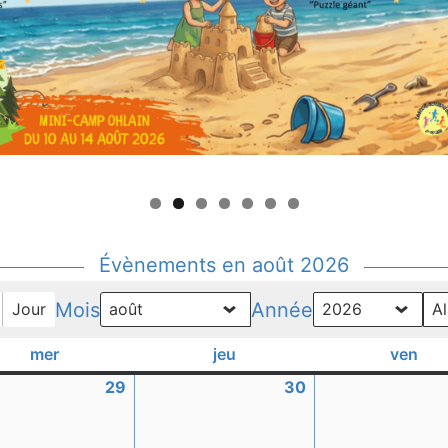
Évènements en août 2026
Mois
Année
Jour
mer
mercredi
jeu
jeudi
ven
ven
29
29
30
30
juillet
juillet
2026
2026