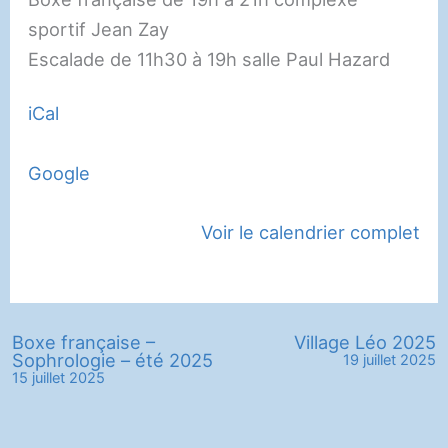
été
sportif Jean Zay
2025
Escalade de 11h30 à 19h salle Paul Hazard
iCal
Google
Voir le calendrier complet
Boxe française –
Village Léo 2025
Sophrologie – été 2025
19 juillet 2025
15 juillet 2025