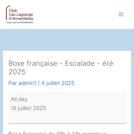
Aller
au
contenu
Boxe française - Escalade - été
2025
Par
admin1
/
4 juillet 2025
Boxe
All day
française
16 juillet 2025
-
Escalade
-
Boxe française de 19h à 21h complexe