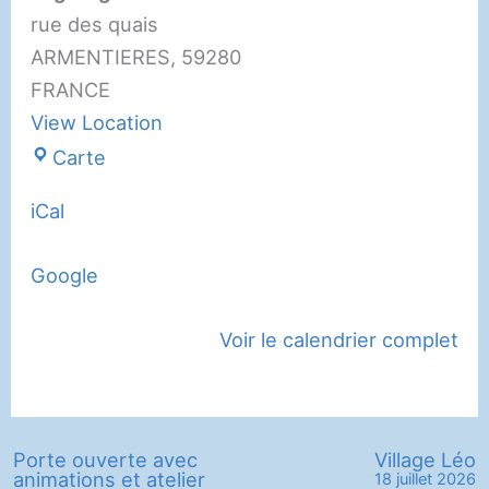
rue des quais
ARMENTIERES
,
59280
FRANCE
View Location
Complexe
Carte
Sportif
iCal
Léo
Lagrange
Google
Voir le calendrier complet
Porte ouverte avec
Village Léo
animations et atelier
18 juillet 2026