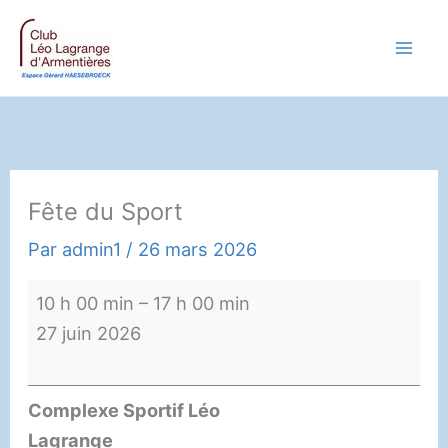
Aller
au
contenu
Fête du Sport
Par
admin1
/
26 mars 2026
Fête
10 h 00 min
–
17 h 00 min
du
27 juin 2026
Sport
Complexe Sportif Léo
Lagrange