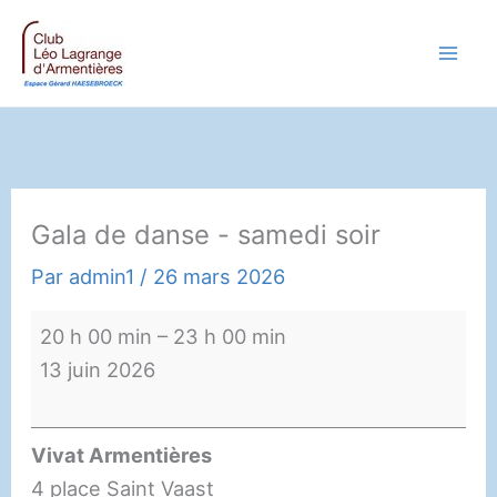
Aller
au
contenu
Gala de danse - samedi soir
Par
admin1
/
26 mars 2026
Gala
20 h 00 min
–
23 h 00 min
de
13 juin 2026
danse
-
Vivat Armentières
samedi
4 place Saint Vaast
soir