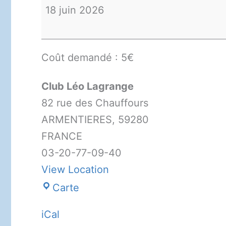
Passchendale
18 juin 2026
Coût demandé : 5€
Club Léo Lagrange
82 rue des Chauffours
ARMENTIERES
,
59280
FRANCE
03-20-77-09-40
View Location
Club
Carte
Léo
iCal
Lagrange